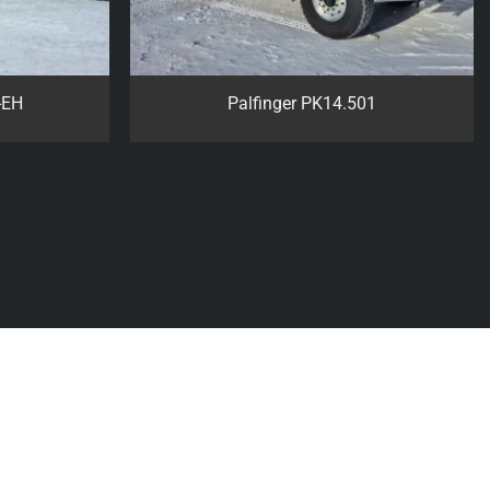
SH C
Palfinger PK26002-EH