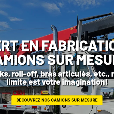
QUIPEMENT MANIT
R TOUS VOS BES
ts élévateurs télescopiques et ro
s compactes et nacelles pour v
au prochain niveau!
Découvrez les équipements Manitou