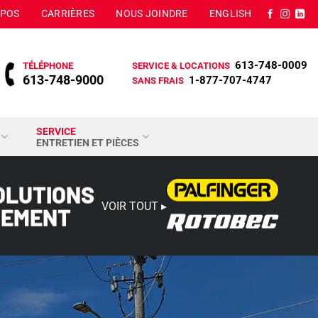
OPOS
CARRIÈRES
NOUS JOINDRE
ENGLISH
613-748-0009
TÉLÉPHONE
SERVICE & LOCATIONS
613-748-9000
1-877-707-4747
SANS FRAIS
SERVICE
ENTRETIEN ET PIÈCES
OLUTIONS
VOIR TOUT ▸
GEMENT