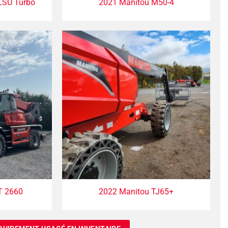
LSU Turbo
2021 Manitou M50-4
T 2660
2022 Manitou TJ65+