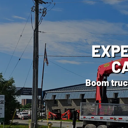
É
POU
Chario
chargeuse