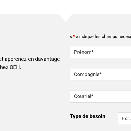
«
*
» indique les champs néces
NOM
*
 et apprenez-en davantage
Prénom
chez OEH.
Compagnie
*
Courriel
*
Type
Type de besoin
Of
Need