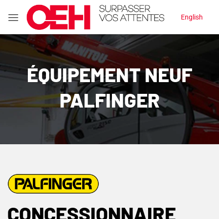
Passer
English
au
contenu
ÉQUIPEMENT NEUF
PALFINGER
CONCESSIONNAIRE