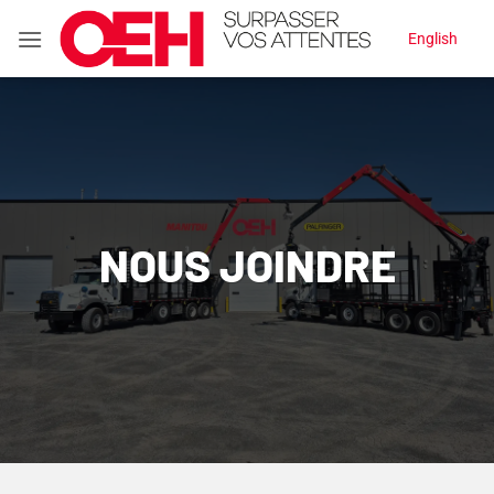
Passer
English
au
contenu
NOUS JOINDRE