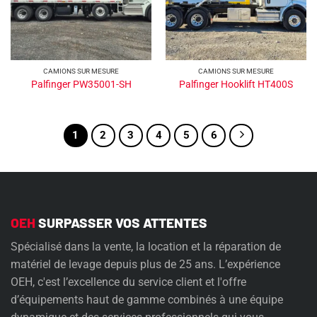
CAMIONS SUR MESURE
CAMIONS SUR MESURE
Palfinger PW35001-SH
Palfinger Hooklift HT400S
1
2
3
4
5
6
OEH
SURPASSER VOS ATTENTES
Spécialisé dans la vente, la location et la réparation de
matériel de levage depuis plus de 25 ans. L’expérience
OEH, c'est l’excellence du service client et l'offre
d’équipements haut de gamme combinés à une équipe