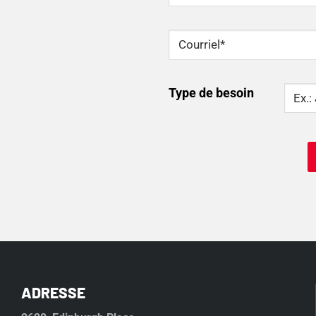
Courriel
*
Type
Type de besoin
Of
Need
ADRESSE