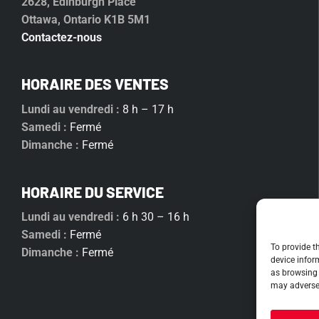
2628, Edinburgh Place
Ottawa, Ontario K1B 5M1
Contactez-nous
HORAIRE DES VENTES
Lundi au vendredi :
8 h – 17 h
Samedi :
Fermé
Dimanche :
Fermé
HORAIRE DU SERVICE
Lundi au vendredi :
6 h 30 – 16 h
Samedi :
Fermé
To provide t
Dimanche :
Fermé
device infor
as browsing 
may adversel