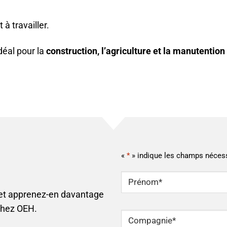
à travailler.
idéal pour la
construction, l’agriculture et la manutentio
«
*
» indique les champs néces
NOM
*
 et apprenez-en davantage
Prénom
chez OEH.
Compagnie
*