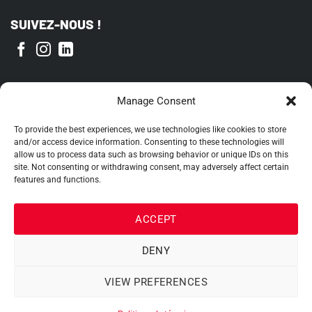
SUIVEZ-NOUS !
FIER MEMBRE DE
Manage Consent
To provide the best experiences, we use technologies like cookies to store
and/or access device information. Consenting to these technologies will
allow us to process data such as browsing behavior or unique IDs on this
site. Not consenting or withdrawing consent, may adversely affect certain
features and functions.
ACCEPT
DENY
VIEW PREFERENCES
2026 ©
OEH Inc.
|
Termes et conditions
|
Politique de témoins
| Site web par