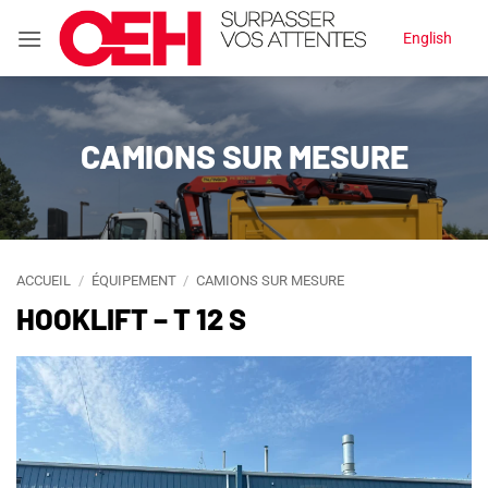
Passer
English
au
contenu
CAMIONS SUR MESURE
ACCUEIL
/
ÉQUIPEMENT
/
CAMIONS SUR MESURE
HOOKLIFT – T 12 S