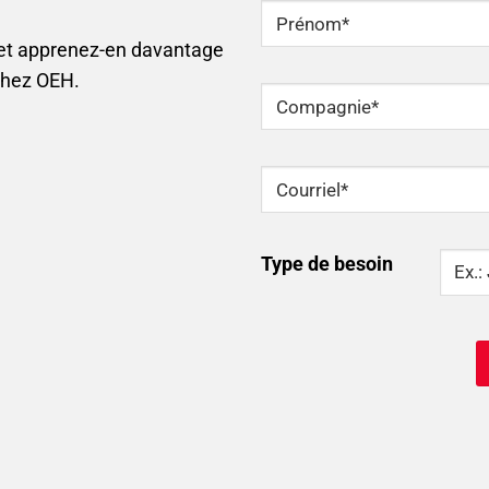
NOM
*
 et apprenez-en davantage
Prénom
chez OEH.
Compagnie
*
Courriel
*
Type
Type de besoin
Of
Need