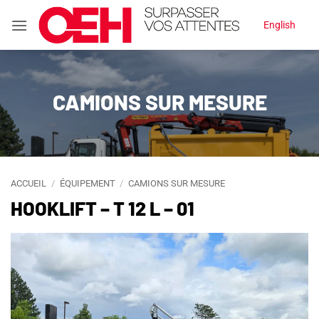
Passer
English
au
contenu
CAMIONS SUR MESURE
ACCUEIL
/
ÉQUIPEMENT
/
CAMIONS SUR MESURE
HOOKLIFT – T 12 L – 01