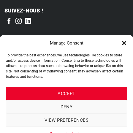
SUIVEZ-NOUS !
FIER MEMBRE DE
Manage Consent
To provide the best experiences, we use technologies like cookies to store
and/or access device information. Consenting to these technologies will
allow us to process data such as browsing behavior or unique IDs on this
site. Not consenting or withdrawing consent, may adversely affect certain
features and functions.
ACCEPT
DENY
VIEW PREFERENCES
2026 ©
OEH Inc.
|
Termes et conditions
|
Politique de témoins
| Site web par