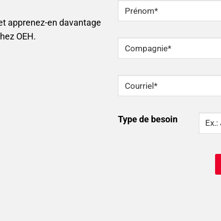
NOM
*
 et apprenez-en davantage
Prénom
chez OEH.
Compagnie
*
Courriel
*
Type
Type de besoin
Of
Need