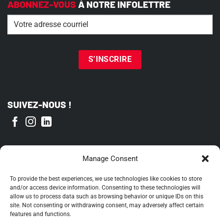
ABONNEZ-VOUS
À NOTRE INFOLETTRE
Email
(Nécessaire)
SUIVEZ-NOUS !
FIER MEMBRE DE
Manage Consent
To provide the best experiences, we use technologies like cookies to store
and/or access device information. Consenting to these technologies will
allow us to process data such as browsing behavior or unique IDs on this
site. Not consenting or withdrawing consent, may adversely affect certain
features and functions.