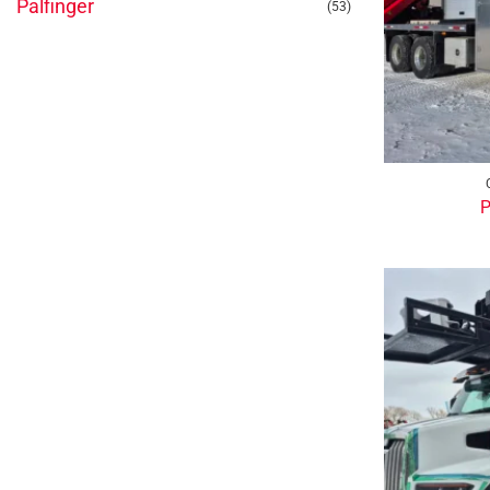
Palfinger
(53)
P