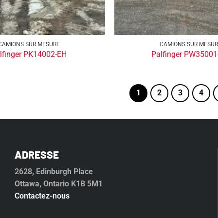
CAMIONS SUR MESURE
CAMIONS SUR MESU
lfinger PK14002-EH
Palfinger PW3500
1
2
3
4
ADRESSE
2628, Edinburgh Place
Ottawa, Ontario K1B 5M1
Contactez-nous