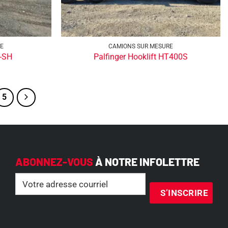
RE
CAMIONS SUR MESURE
1-SH
Palfinger Hooklift HT400S
5
ABONNEZ-VOUS
À NOTRE INFOLETTRE
Email
(Nécessaire)