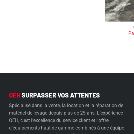
Pa
OEH
SURPASSER VOS ATTENTES
Spécialisé dans la vente, la location et la réparation de
matériel de levage depuis plus de 25 ans. L’expérience
OEH, c'est l’excellence du service client et l'offre
d’équipements haut de gamme combinés à une équipe