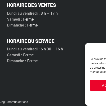
HORAIRE DES VENTES
Lundi au vendredi :
8 h – 17 h
Samedi :
Fermé
Dimanche :
Fermé
HORAIRE DU SERVICE
Lundi au vendredi :
6 h 30 – 16 h
Samedi :
Fermé
To provide t
Dimanche :
Fermé
device infor
as browsing 
may adversel
A
King Communications