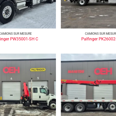
CAMIONS SUR MESURE
CAMIONS SUR MESU
finger PW35001-SH C
Palfinger PK26002