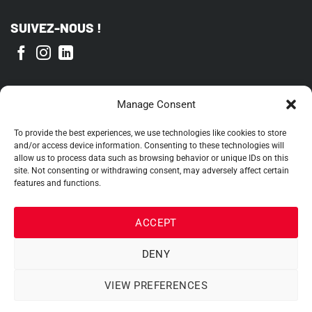
SUIVEZ-NOUS !
FIER MEMBRE DE
Manage Consent
To provide the best experiences, we use technologies like cookies to store
and/or access device information. Consenting to these technologies will
allow us to process data such as browsing behavior or unique IDs on this
site. Not consenting or withdrawing consent, may adversely affect certain
features and functions.
ACCEPT
DENY
VIEW PREFERENCES
2026 ©
OEH Inc.
|
Termes et conditions
|
Politique de témoins
| Site web par