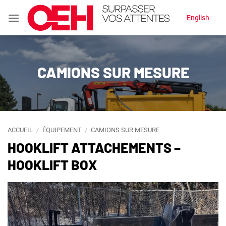
Passer
English
au
contenu
CAMIONS SUR MESURE
ACCUEIL
/
ÉQUIPEMENT
/
CAMIONS SUR MESURE
HOOKLIFT ATTACHEMENTS –
HOOKLIFT BOX